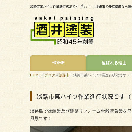
淡路市某ハイツ作業進行状況です（╹◡╹）｜淡路市で外壁塗装なら酒
HOME
選ばれる理由
HOME
»
ブログ
»
淡路市
»
淡路市某ハイツ作業進行状況です（╹
淡路市某ハイツ作業進行状況です（╹
淡路島で塗装業及び建築リフォーム全般請負業を営
風景です！