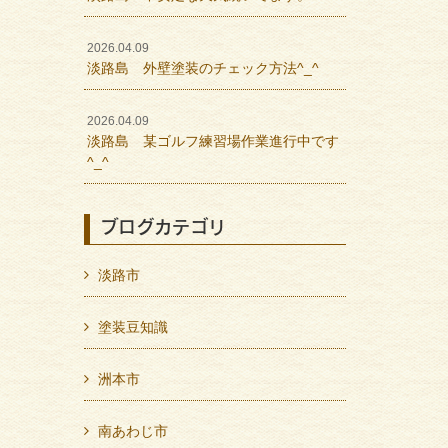
2026.04.09
淡路島 外壁塗装のチェック方法^_^
2026.04.09
淡路島 某ゴルフ練習場作業進行中です
^_^
ブログカテゴリ
淡路市
塗装豆知識
洲本市
南あわじ市