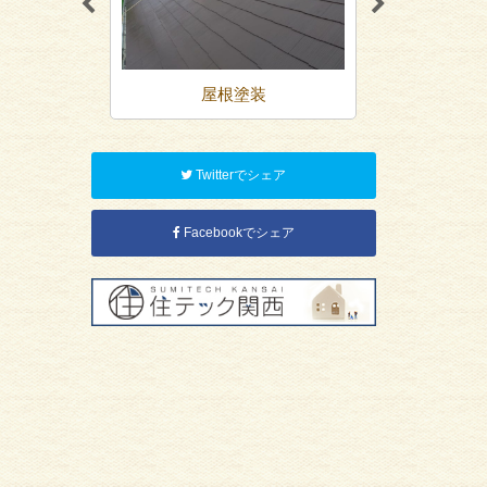
装
屋根塗装
防
Twitterでシェア
Facebookでシェア