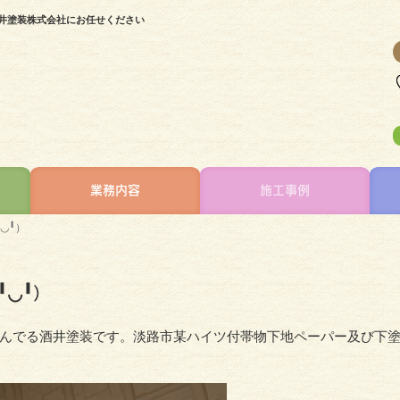
井塗装株式会社にお任せください
業務内容
施工事例
◡╹）
◡╹）
んでる酒井塗装です。淡路市某ハイツ付帯物下地ペーパー及び下