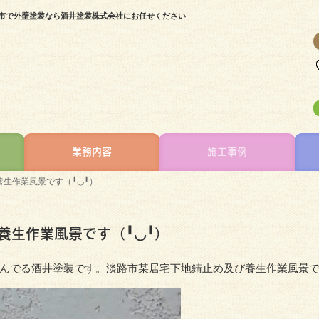
路市で外壁塗装なら酒井塗装株式会社にお任せください
業務内容
施工事例
生作業風景です（╹◡╹）
養生作業風景です（╹◡╹）
んでる酒井塗装です。淡路市某居宅下地錆止め及び養生作業風景