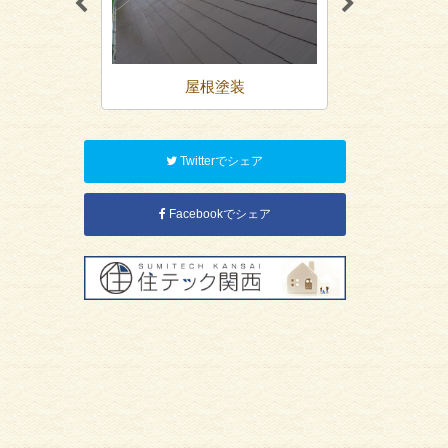
装
屋根塗装
防
Twitterでシェア
Facebookでシェア