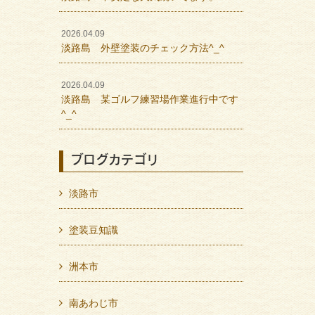
2026.04.09
淡路島 外壁塗装のチェック方法^_^
2026.04.09
淡路島 某ゴルフ練習場作業進行中です
^_^
ブログカテゴリ
淡路市
塗装豆知識
洲本市
南あわじ市