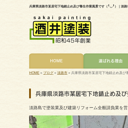
兵庫県淡路市某居宅下地錆止め及び養生作業風景です（╹◡╹）｜淡
HOME
選ばれる理由
HOME
»
ブログ
»
淡路市
»
兵庫県淡路市某居宅下地錆止め及び養
兵庫県淡路市某居宅下地錆止め及び
淡路島で塗装業及び建築リフォーム全般請負業を営