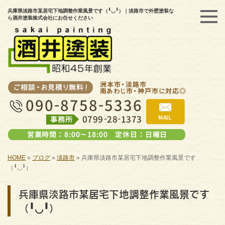
兵庫県淡路市某居宅下地調整作業風景です（╹◡╹）｜淡路市で外壁塗装な
ら酒井塗装株式会社にお任せください
HOME
»
ブログ
»
淡路市
»
兵庫県淡路市某居宅下地調整作業風景です
（╹◡╹）
兵庫県淡路市某居宅下地調整作業風景です
（╹◡╹）