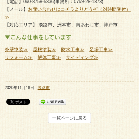
【電話】090-8758-5336(事務所：0799-28-1373)
【メール】
お問い合わせはコチラよりどうぞ（24時間受付）
≫
【対応エリア】 淡路市、洲本市、南あわじ市、神戸市
▼こんな仕事をしています
外壁塗装≫
屋根塗装≫
防水工事≫
足場工事≫
リフォーム≫
解体工事≫
サイディング≫
2020年11月18日 |
淡路市
一覧ページに戻る