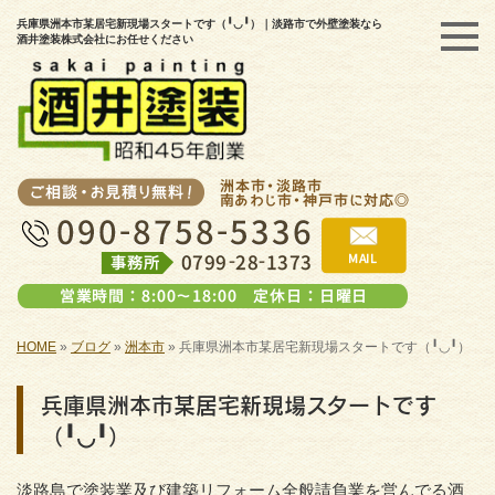
兵庫県洲本市某居宅新現場スタートです（╹◡╹）｜淡路市で外壁塗装なら
酒井塗装株式会社にお任せください
HOME
»
ブログ
»
洲本市
»
兵庫県洲本市某居宅新現場スタートです（╹◡╹）
兵庫県洲本市某居宅新現場スタートです
（╹◡╹）
淡路島で塗装業及び建築リフォーム全般請負業を営んでる酒