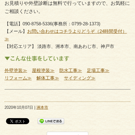
お見積りや外壁診断は無料で行っていますので、お気軽に
ご相談ください。
【電話】090-8758-5336(事務所：0799-28-1373)
【メール】
お問い合わせはコチラよりどうぞ（24時間受付）
≫
【対応エリア】 淡路市、洲本市、南あわじ市、神戸市
▼こんな仕事をしています
外壁塗装≫
屋根塗装≫
防水工事≫
足場工事≫
リフォーム≫
解体工事≫
サイディング≫
2020年10月07日 |
洲本市