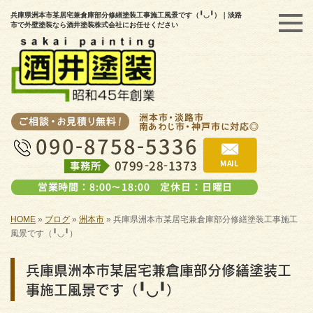
兵庫県洲本市某居宅兼倉庫部分修繕塗装工事施工風景です（╹◡╹）｜淡路
市で外壁塗装なら酒井塗装株式会社にお任せください
HOME
»
ブログ
»
洲本市
»
兵庫県洲本市某居宅兼倉庫部分修繕塗装工事施工
風景です（╹◡╹）
兵庫県洲本市某居宅兼倉庫部分修繕塗装工
事施工風景です（╹◡╹）