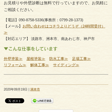
お見積りや外壁診断は無料で行っていますので、お気軽に
ご相談ください。
【電話】090-8758-5336(事務所：0799-28-1373)
【メール】
お問い合わせはコチラよりどうぞ（24時間受付）
≫
【対応エリア】 淡路市、洲本市、南あわじ市、神戸市
▼こんな仕事をしています
外壁塗装≫
屋根塗装≫
防水工事≫
足場工事≫
リフォーム≫
解体工事≫
サイディング≫
2020年09月19日 |
洲本市