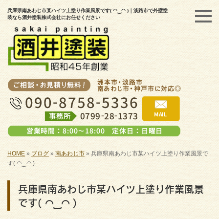
兵庫県南あわじ市某ハイツ上塗り作業風景です( ◠‿◠ )｜淡路市で外壁塗
装なら酒井塗装株式会社にお任せください
HOME
»
ブログ
»
南あわじ市
»
兵庫県南あわじ市某ハイツ上塗り作業風景で
す( ◠‿◠ )
兵庫県南あわじ市某ハイツ上塗り作業風景
です( ◠‿◠ )