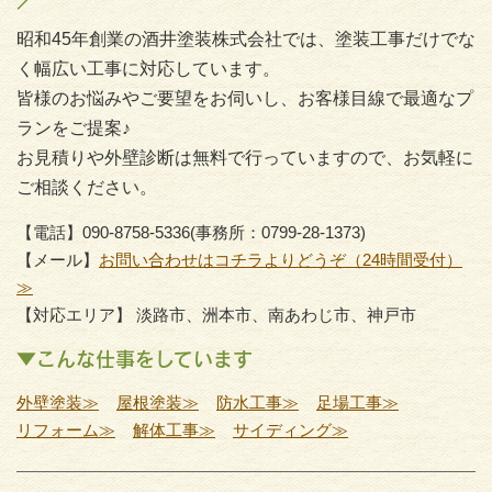
昭和45年創業の酒井塗装株式会社では、塗装工事だけでな
く幅広い工事に対応しています。
皆様のお悩みやご要望をお伺いし、お客様目線で最適なプ
ランをご提案♪
お見積りや外壁診断は無料で行っていますので、お気軽に
ご相談ください。
【電話】090-8758-5336(事務所：0799-28-1373)
【メール】
お問い合わせはコチラよりどうぞ（24時間受付）
≫
【対応エリア】 淡路市、洲本市、南あわじ市、神戸市
▼こんな仕事をしています
外壁塗装≫
屋根塗装≫
防水工事≫
足場工事≫
リフォーム≫
解体工事≫
サイディング≫