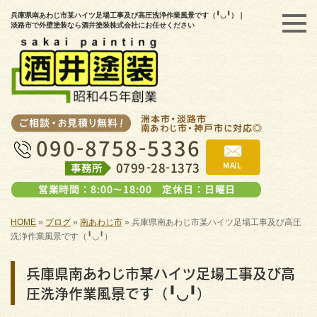
兵庫県南あわじ市某ハイツ足場工事及び高圧洗浄作業風景です（╹◡╹）｜
淡路市で外壁塗装なら酒井塗装株式会社にお任せください
HOME
»
ブログ
»
南あわじ市
»
兵庫県南あわじ市某ハイツ足場工事及び高圧
洗浄作業風景です（╹◡╹）
兵庫県南あわじ市某ハイツ足場工事及び高
圧洗浄作業風景です（╹◡╹）