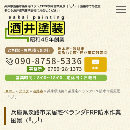
兵庫県淡路市某居宅ベランダFRP防水作業風景（╹◡╹）｜淡路市で外壁塗
装なら酒井塗装株式会社にお任せください
HOME
»
ブログ
»
淡路市
»
兵庫県淡路市某居宅ベランダFRP防水作業風景
（╹◡╹）
兵庫県淡路市某居宅ベランダFRP防水作業
風景（╹◡╹）