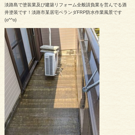
淡路島で塗装業及び建築リフォーム全般請負業を営んでる酒
井塗装です！淡路市某居宅ベランダFRP防水作業風景です
(o^^o)