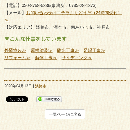
【電話】090-8758-5336(事務所：0799-28-1373)
【メール】
お問い合わせはコチラよりどうぞ（24時間受付）
≫
【対応エリア】 淡路市、洲本市、南あわじ市、神戸市
▼こんな仕事をしています
外壁塗装≫
屋根塗装≫
防水工事≫
足場工事≫
リフォーム≫
解体工事≫
サイディング≫
2020年04月13日 |
淡路市
一覧ページに戻る