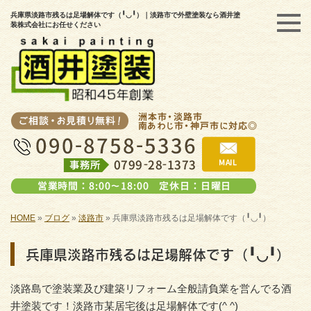
兵庫県淡路市残るは足場解体です（╹◡╹）｜淡路市で外壁塗装なら酒井塗
装株式会社にお任せください
HOME
»
ブログ
»
淡路市
»
兵庫県淡路市残るは足場解体です（╹◡╹）
兵庫県淡路市残るは足場解体です（╹◡╹）
淡路島で塗装業及び建築リフォーム全般請負業を営んでる酒
井塗装です！淡路市某居宅後は足場解体です(^ ^)