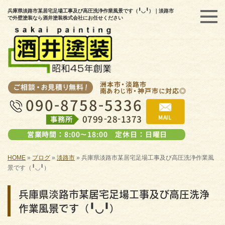
兵庫県淡路市某居宅足場工事及び高圧洗浄作業風景です（╹◡╹）｜淡路市
で外壁塗装なら酒井塗装株式会社にお任せください
HOME
»
ブログ
»
淡路市
»
兵庫県淡路市某居宅足場工事及び高圧洗浄作業風
景です（╹◡╹）
兵庫県淡路市某居宅足場工事及び高圧洗浄
作業風景です（╹◡╹）