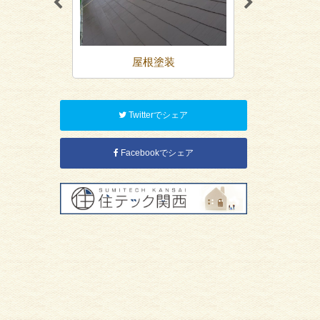
装
屋根塗装
防
Twitterでシェア
Facebookでシェア