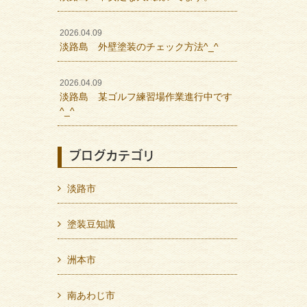
2026.04.09
淡路島 外壁塗装のチェック方法^_^
2026.04.09
淡路島 某ゴルフ練習場作業進行中です
^_^
ブログカテゴリ
淡路市
塗装豆知識
洲本市
南あわじ市