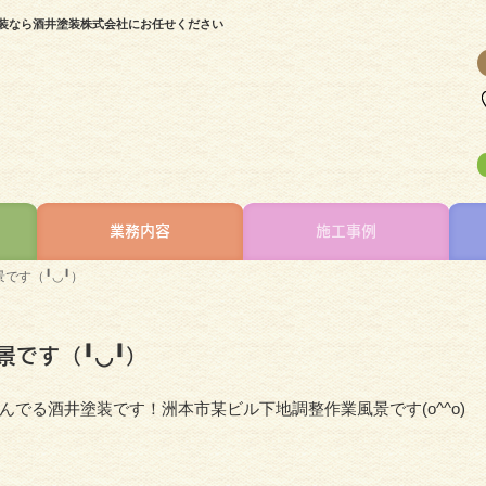
塗装なら酒井塗装株式会社にお任せください
業務内容
施工事例
です（╹◡╹）
景です（╹◡╹）
でる酒井塗装です！洲本市某ビル下地調整作業風景です(o^^o)